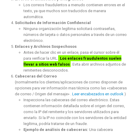
Los correos fraudulentos a menudo contienen errores en el
texto, ya que muchos son traducidos de manera
automática.
Solicitudes de Información Confidencial
Ninguna organización legítima solicitará contraseñas,
números de tarjeta o datos personales a través de un correo
electrónico.
Enlaces y Archivos Sospechosos
Antes de hacer clic en un enlace, pasa el cursor sobre él
para verificar la URL.
Los enlaces fraudulentos suelen
llevar a sitios web falsos
. Evita abrir archivos adjuntos de
remitentes desconocidos.
Cabeceras del Correo
(normalmente los clientes/aplicaciones de correo disponen de
opciones para ver información mas técnica como las «cabeceras
de correo / Origen del mensaje» .
Leer encabezados en outlook
)
Inspecciona las cabeceras del correo electrónico. Estas
contienen información detallada sobre el origen del correo,
como la IP del remitente y los servidores utilizados para
enviarlo. Si la IP no coincide con los servidores de la entidad
legítima, podría tratarse de un fraude.
Ejemplo de análisis de cabeceras:
Una cabecera