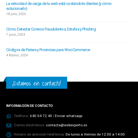
La velocidad de carga de tu web está costándote clientes (y cómo
solucionarlo)
18 julio, 2026
Cómo Detectar Correos Fraudulentos, Estafas y Phishing
7 junio, 2024
Códigos de Países y Provincias para WooCommerce
4 febrero, 2024
¡Estamos en contacto!
INFORMACIÓN DE CONTACTO
Teléfono:
640 04 72 40
|
Enviar whatsapp
Correo electrónico:
contacta@webexperto.es
Horario de atención telefónica:
De lunes a Viernes de 12:00 a 14:00