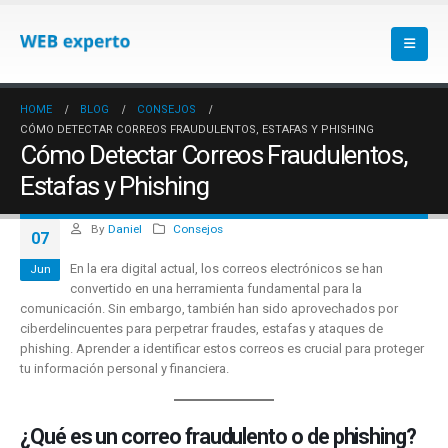
HOME
BLOG
CONSEJOS
CÓMO DETECTAR CORREOS FRAUDULENTOS, ESTAFAS Y PHISHING
Cómo Detectar Correos Fraudulentos,
Estafas y Phishing
By
Daniel
Consejos
07
En la era digital actual, los correos electrónicos se han
Jun
convertido en una herramienta fundamental para la
comunicación. Sin embargo, también han sido aprovechados por
ciberdelincuentes para perpetrar fraudes, estafas y ataques de
phishing. Aprender a identificar estos correos es crucial para proteger
tu información personal y financiera.
¿Qué es un correo fraudulento o de phishing?