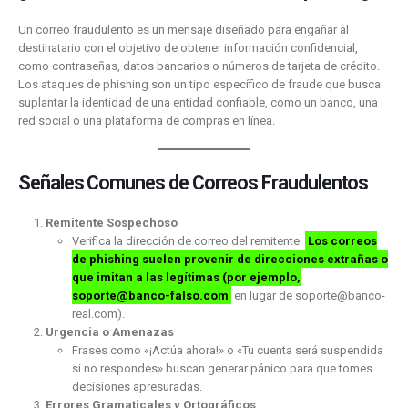
Un correo fraudulento es un mensaje diseñado para engañar al
destinatario con el objetivo de obtener información confidencial,
como contraseñas, datos bancarios o números de tarjeta de crédito.
Los ataques de phishing son un tipo específico de fraude que busca
suplantar la identidad de una entidad confiable, como un banco, una
red social o una plataforma de compras en línea.
Señales Comunes de Correos Fraudulentos
Remitente Sospechoso
Verifica la dirección de correo del remitente.
Los correos
de phishing suelen provenir de direcciones extrañas o
que imitan a las legítimas (por ejemplo,
soporte@banco-falso.com
en lugar de
soporte@banco-
real.com
).
Urgencia o Amenazas
Frases como «¡Actúa ahora!» o «Tu cuenta será suspendida
si no respondes» buscan generar pánico para que tomes
decisiones apresuradas.
Errores Gramaticales y Ortográficos