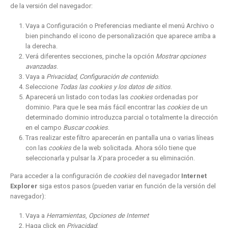
de la versión del navegador:
Vaya a Configuración o Preferencias mediante el menú Archivo o
bien pinchando el icono de personalización que aparece arriba a
la derecha.
Verá diferentes secciones, pinche la opción
Mostrar opciones
avanzadas
.
Vaya a
Privacidad
,
Configuración de contenido
.
Seleccione
Todas las
cookies
y los datos de sitios
.
Aparecerá un listado con todas las
cookies
ordenadas por
dominio. Para que le sea más fácil encontrar las
cookies
de un
determinado dominio introduzca parcial o totalmente la dirección
en el campo
Buscar cookies
.
Tras realizar este filtro aparecerán en pantalla una o varias líneas
con las
cookies
de la web solicitada. Ahora sólo tiene que
seleccionarla y pulsar la
X
para proceder a su eliminación.
Para acceder a la configuración de
cookies
del navegador
Internet
Explorer
siga estos pasos (pueden variar en función de la versión del
navegador):
Vaya a
Herramientas
,
Opciones de Internet
Haga click en
Privacidad
.