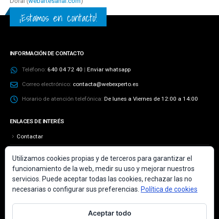
Doral (
webartesanal.com
)
¡Estamos en contacto!
INFORMACIÓN DE CONTACTO
Teléfono:
640 04 72 40
|
Enviar whatsapp
Correo electrónico:
contacta@webexperto.es
Horario de atención telefónica:
De lunes a Viernes de 12:00 a 14:00
ENLACES DE INTERÉS
Contactar
Aviso Legal
Utilizamos cookies propias y de terceros para garantizar el
funcionamiento de la web, medir su uso y mejorar nuestros
Más información sobre las cookies
servicios. Puede aceptar todas las cookies, rechazar las no
Política de cookies
necesarias o configurar sus preferencias.
Política de cookies
Política de privacidad
Aceptar todo