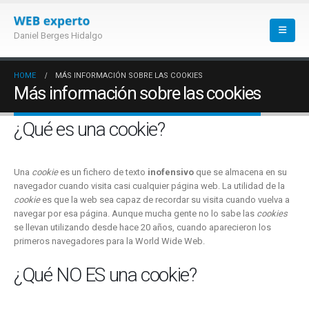
Daniel Berges Hidalgo
HOME
MÁS INFORMACIÓN SOBRE LAS COOKIES
Más información sobre las cookies
¿Qué es una cookie?
Una
cookie
es un fichero de texto
inofensivo
que se almacena en su
navegador cuando visita casi cualquier página web. La utilidad de la
cookie
es que la web sea capaz de recordar su visita cuando vuelva a
navegar por esa página. Aunque mucha gente no lo sabe las
cookies
se llevan utilizando desde hace 20 años, cuando aparecieron los
primeros navegadores para la World Wide Web.
¿Qué NO ES una cookie?