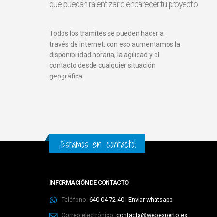
que puedan ralentizar o encarecer tu proyecto
Todos los trámites se pueden hacer a
través de internet, con eso aumentamos la
disponibilidad horaria, la agilidad y el
contacto desde cualquier situación
geográfica.
¡Estamos en contacto!
INFORMACIÓN DE CONTACTO
Teléfono:
640 04 72 40
|
Enviar whatsapp
Correo electrónico:
contacta@webexperto.es