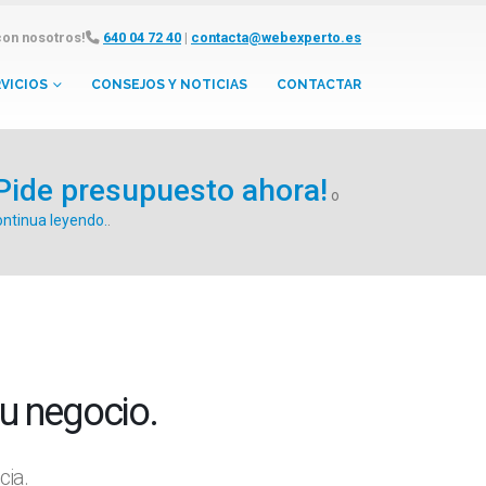
con nosotros!
640 04 72 40
|
contacta@webexperto.es
VICIOS
CONSEJOS Y NOTICIAS
CONTACTAR
Pide presupuesto ahora!
o
ntinua leyendo.
.
e tu negocio.
cia.