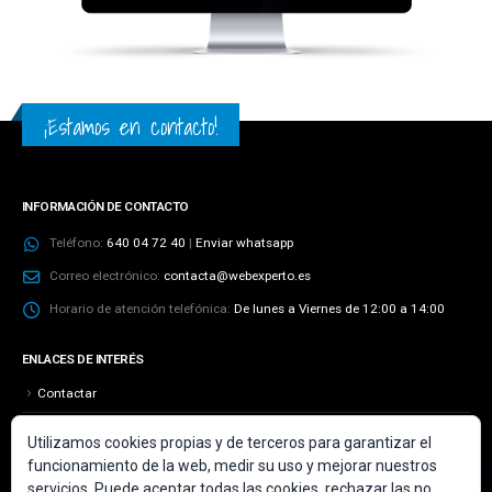
¡Estamos en contacto!
INFORMACIÓN DE CONTACTO
Teléfono:
640 04 72 40
|
Enviar whatsapp
Correo electrónico:
contacta@webexperto.es
Horario de atención telefónica:
De lunes a Viernes de 12:00 a 14:00
ENLACES DE INTERÉS
Contactar
Aviso Legal
Utilizamos cookies propias y de terceros para garantizar el
funcionamiento de la web, medir su uso y mejorar nuestros
Más información sobre las cookies
servicios. Puede aceptar todas las cookies, rechazar las no