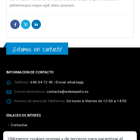
pellentesque neque eget diam posuere…
¡Estamos en contacto!
INFORMACIÓN DE CONTACTO
Teléfono:
640 04 72 40
|
Enviar whatsapp
Correo electrónico:
contacta@webexperto.es
Horario de atención telefónica:
De lunes a Viernes de 12:00 a 14:00
ENLACES DE INTERÉS
Contactar
Aviso Legal
Utilizamos cookies propias y de terceros para garantizar el