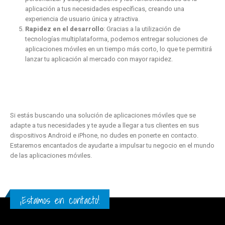
aplicación a tus necesidades específicas, creando una
experiencia de usuario única y atractiva.
Rapidez en el desarrollo
: Gracias a la utilización de
tecnologías multiplataforma, podemos entregar soluciones de
aplicaciones móviles en un tiempo más corto, lo que te permitirá
lanzar tu aplicación al mercado con mayor rapidez.
Si estás buscando una solución de aplicaciones móviles que se
adapte a tus necesidades y te ayude a llegar a tus clientes en sus
dispositivos Android e iPhone, no dudes en ponerte en contacto.
Estaremos encantados de ayudarte a impulsar tu negocio en el mundo
de las aplicaciones móviles.
¡Estamos en contacto!