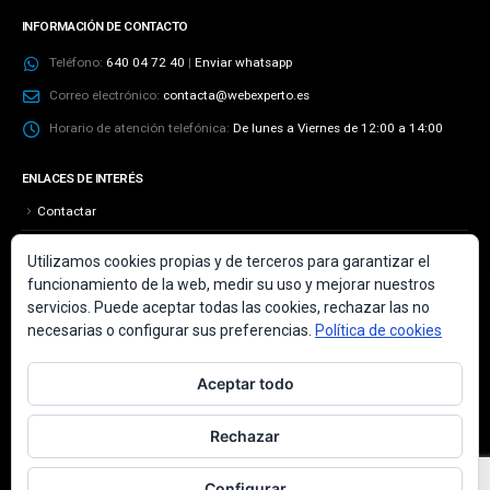
INFORMACIÓN DE CONTACTO
Teléfono:
640 04 72 40
|
Enviar whatsapp
Correo electrónico:
contacta@webexperto.es
Horario de atención telefónica:
De lunes a Viernes de 12:00 a 14:00
ENLACES DE INTERÉS
Contactar
Aviso Legal
Utilizamos cookies propias y de terceros para garantizar el
funcionamiento de la web, medir su uso y mejorar nuestros
Más información sobre las cookies
servicios. Puede aceptar todas las cookies, rechazar las no
Política de cookies
necesarias o configurar sus preferencias.
Política de cookies
Política de privacidad
Aceptar todo
Rechazar
Configurar